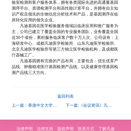
验室检测和客户服务体系，拥有各类国际先进的高通量基因
测序平台、质谱检测平台和高性能计算平台，并拥有自主知
识产权且领先的生物信息分析技术和产品，是基因测序在临
床转化应用的领先企业。
凡迪基因在医学检验服务领域以临床应用和推广服务为
主，公司已建立了覆盖全国的专业服务团队，业务覆盖全国
近30个省份，累积服务临床客户数十万人次。公司设有：上
海研发中心、成都凡迪医学检验所、山东凡迪医学检验所、
北京凡迪医学检验所等第三方独立医学检验机构，及成都医
疗器械工厂。
凡迪基因拥有完善的产品布局，主要包含：优生优育产
品线、肿瘤精准医疗基因检测产品线、以及健康管理基因检
测产品线三大方向。
返回列表
上一篇：香港中文大学前校长、中国工程院沈祖尧院士一行莅临凡迪基因参观交流
下一篇:《会议资讯》凡迪基因助力“2018第二届中国康复医学会综合学术年会”
法律声明
法律支持
版权声明
联系方式
了解凡迪